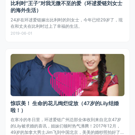
比利时“王子”对我无微不至的爱（环逑爱链刘女士
的海外生活）
24岁在环逑爱链嫁出比利时的刘女士，今年已经29岁了，现
在和丈夫在比利时过上了幸福的生活。
2019-06-01
惊叹美！ 生命的花儿绚烂绽放（47岁的Lily结婚
啦！）
在寒冷的冬日里，环逑爱链广州总部全体收到来自北京47岁
的Lily被求婚的喜讯，姐妹们顿时热气沸腾！2017年12月，
49岁的加拿大男士Jim飞到中国北京，美美的婚纱照拍好了，