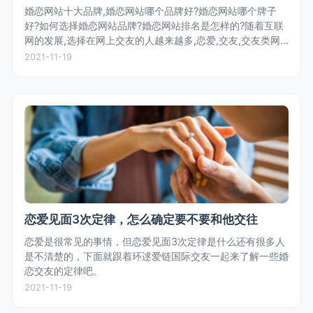
婚恋网站十大品牌,婚恋网站哪个品牌好?婚恋网站哪个牌子
好?如何选择婚恋网站品牌?婚恋网站排名是怎样的?随着互联
网的发展,选择在网上交友的人越来越多,恋爱,交友,交友类网
站层出不穷,那么,究竟哪家婚恋网站更好,更让人放心?婚恋网
2021-11-19
站排名如何?对...
恋爱见面3次定律，怎么确定要不要和他交往
恋爱是很常见的事情，但恋爱见面3次定律是什么还有很多人
是不清楚的，下面就跟着环逑爱链国际交友一起来了解一些婚
恋交友的定律吧。
2021-11-19