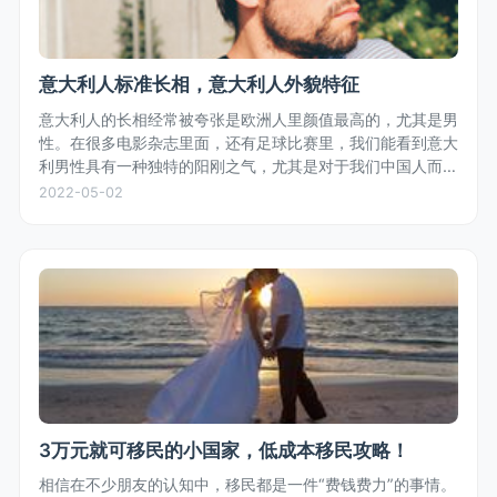
意大利人标准长相，意大利人外貌特征
意大利人的长相经常被夸张是欧洲人里颜值最高的，尤其是男
性。在很多电影杂志里面，还有足球比赛里，我们能看到意大
利男性具有一种独特的阳刚之气，尤其是对于我们中国人而
言，五官轮廓鲜明，体型匀称，白种人的白皙皮肤，偏深色的
2022-05-02
头发，是众多女性偏好的长相...
3万元就可移民的小国家，低成本移民攻略！
相信在不少朋友的认知中，移民都是一件“费钱费力”的事情。