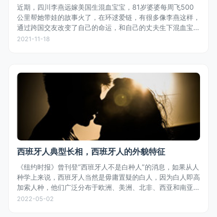
近期，四川李燕远嫁美国生混血宝宝，81岁婆婆每周飞500
公里帮她带娃的故事火了，在环逑爱链，有很多像李燕这样，
通过跨国交友改变了自己的命运，和自己的丈夫生下混血宝宝
的真实故事。
2021-11-18
西班牙人典型长相，西班牙人的外貌特征
《纽约时报》曾刊登“西班牙人不是白种人”的消息，如果从人
种学上来说，西班牙人当然是毋庸置疑的白人，因为白人即高
加索人种，他们广泛分布于欧洲、美洲、北非、西亚和南亚，
符合高加索人种特征的都是白人，不是只有金发碧眼的才叫白
2022-05-02
人。