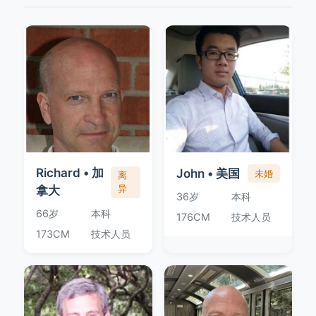
Richard • 加
John • 美国
未婚
离
拿大
异
36岁
本科
66岁
本科
176CM
技术人员
173CM
技术人员