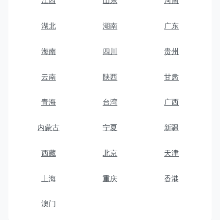
江西
山东
河南
湖北
湖南
广东
海南
四川
贵州
云南
陕西
甘肃
青海
台湾
广西
内蒙古
宁夏
新疆
西藏
北京
天津
上海
重庆
香港
澳门