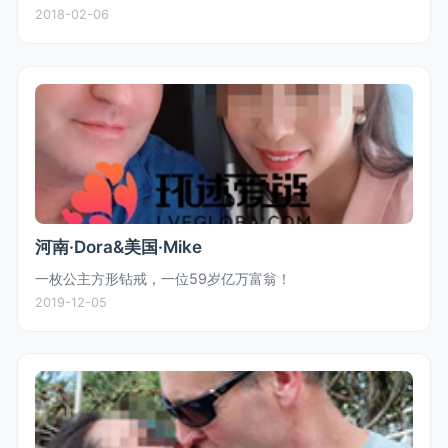
浓浓的中国风情是Jim特别喜欢的！Jim与Lily二人在亲戚朋友
2018-02-06
的...
河南·Dora&美国·Mike
一枚公主方形钻戒，一位59岁亿万富翁！
2019-12-05