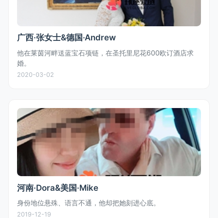
广西·张女士&德国·Andrew
他在莱茵河畔送蓝宝石项链，在圣托里尼花600欧订酒店求
婚。
2020-03-02
河南·Dora&美国·Mike
身份地位悬殊、语言不通，他却把她刻进心底。
2019-12-19