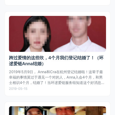
跨过爱情的这些坎，4个月我们登记结婚了！（环
逑爱链Anna结婚）
2019年5月9日， Anna和Cra在杭州登记结婚啦！这辈子最
幸福的事情莫过于遇见一个对的人，Anna入会4个月，和男
士相识4个月，结婚了！当环逑爱链服务组知道这个好消息
时，齐体为女士欢呼，也为女士收获真爱和幸福感到开心。
2019-05-15