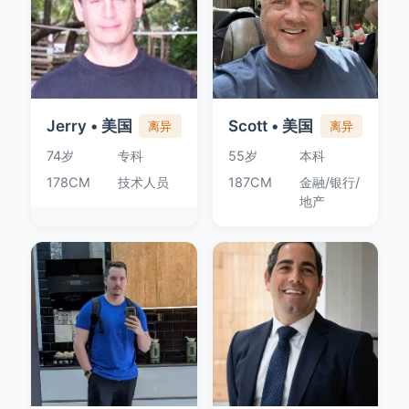
Jerry • 美国
Scott • 美国
离异
离异
74岁
专科
55岁
本科
178CM
技术人员
187CM
金融/银行/
地产