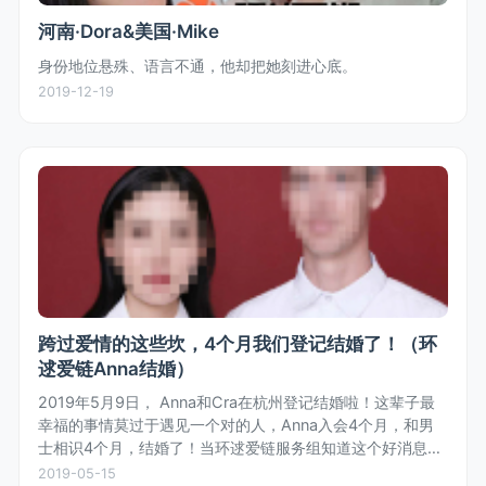
河南·Dora&美国·Mike
身份地位悬殊、语言不通，他却把她刻进心底。
2019-12-19
跨过爱情的这些坎，4个月我们登记结婚了！（环
逑爱链Anna结婚）
2019年5月9日， Anna和Cra在杭州登记结婚啦！这辈子最
幸福的事情莫过于遇见一个对的人，Anna入会4个月，和男
士相识4个月，结婚了！当环逑爱链服务组知道这个好消息
时，齐体为女士欢呼，也为女士收获真爱和幸福感到开心。
2019-05-15