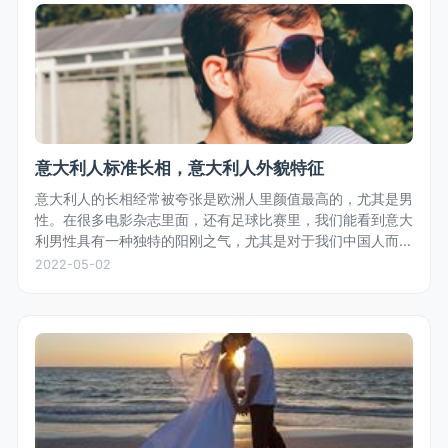
意大利人标准长相，意大利人外貌特征
意大利人的长相经常被夸张是欧洲人里颜值最高的，尤其是男
性。在很多电影杂志里面，还有足球比赛里，我们能看到意大
利男性具有一种独特的阳刚之气，尤其是对于我们中国人而
言，五官轮廓鲜明，体型匀称，白种人的白皙皮肤，偏深色的
2022-05-02
头发，是众多女性偏好的长相...