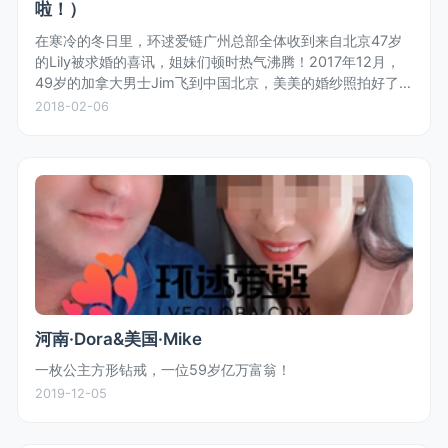
啦！）
在寒冷的冬日里，环逑爱链广州总部全体收到来自北京47岁
的Lily被求婚的喜讯，姐妹们顿时热气沸腾！2017年12月，
49岁的加拿大男士Jim飞到中国北京，美美的婚纱照拍好了，
浓浓的中国风情是Jim特别喜欢的！Jim与Lily二人在亲戚朋友
2018-02-06
的...
河南·Dora&美国·Mike
一枚公主方形钻戒，一位59岁亿万富翁！
2019-12-05