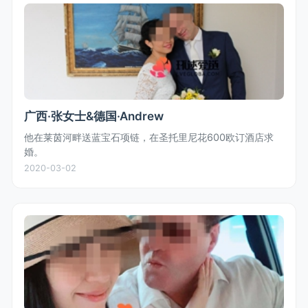
广西·张女士&德国·Andrew
他在莱茵河畔送蓝宝石项链，在圣托里尼花600欧订酒店求
婚。
2020-03-02