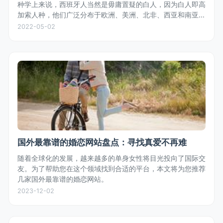
种学上来说，西班牙人当然是毋庸置疑的白人，因为白人即高
加索人种，他们广泛分布于欧洲、美洲、北非、西亚和南亚，
符合高加索人种特征的都是白人，不是只有金发碧眼的才叫白
2022-05-02
人。
国外最靠谱的婚恋网站盘点：寻找真爱不再难
随着全球化的发展，越来越多的单身女性将目光投向了国际交
友。为了帮助您在这个领域找到合适的平台，本文将为您推荐
几家国外最靠谱的婚恋网站。
2023-12-02