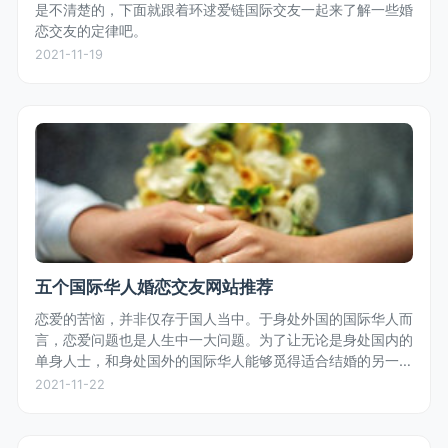
是不清楚的，下面就跟着环逑爱链国际交友一起来了解一些婚
恋交友的定律吧。
2021-11-19
五个国际华人婚恋交友网站推荐
恋爱的苦恼，并非仅存于国人当中。于身处外国的国际华人而
言，恋爱问题也是人生中一大问题。为了让无论是身处国内的
单身人士，和身处国外的国际华人能够觅得适合结婚的另一
半，小编为大家推荐一些适合结缘的国际华人婚恋交友网站。
2021-11-22