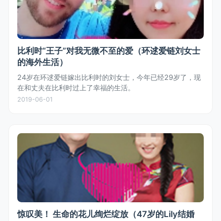
比利时“王子”对我无微不至的爱（环逑爱链刘女士
的海外生活）
24岁在环逑爱链嫁出比利时的刘女士，今年已经29岁了，现
在和丈夫在比利时过上了幸福的生活。
2019-06-01
惊叹美！ 生命的花儿绚烂绽放（47岁的Lily结婚