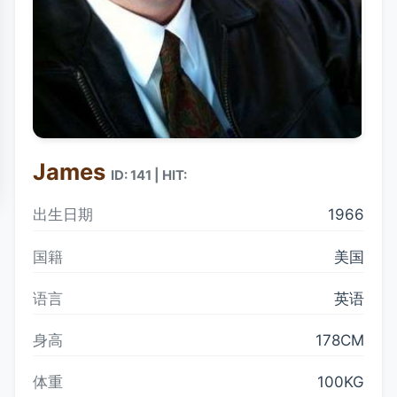
James
ID: 141 | HIT:
出生日期
1966
国籍
美国
语言
英语
身高
178CM
体重
100KG