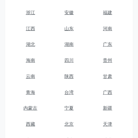
浙江
安徽
福建
江西
山东
河南
湖北
湖南
广东
海南
四川
贵州
云南
陕西
甘肃
青海
台湾
广西
内蒙古
宁夏
新疆
西藏
北京
天津