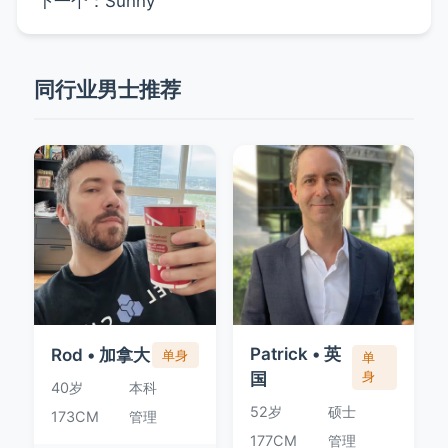
下一个：
Sunny
同行业男士推荐
Patrick • 英
Rod • 加拿大
单身
单
国
身
40岁
本科
52岁
硕士
173CM
管理
177CM
管理