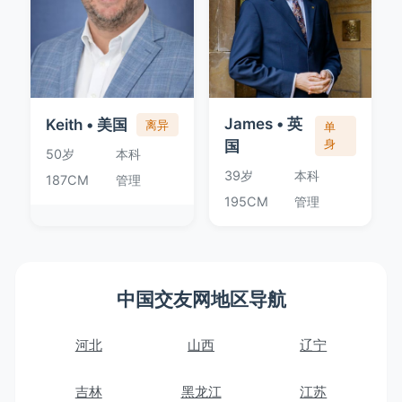
James • 英
Keith • 美国
离异
单
国
身
50岁
本科
39岁
本科
187CM
管理
195CM
管理
中国交友网地区导航
河北
山西
辽宁
吉林
黑龙江
江苏