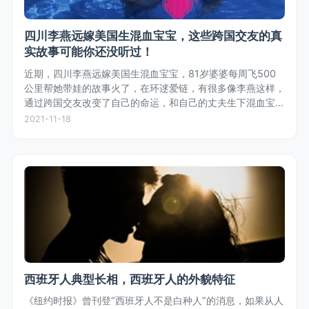
四川李燕远嫁美国生混血宝宝，这些跨国交友的真
实故事可能你还没听过！
近期，四川李燕远嫁美国生混血宝宝，81岁婆婆每周飞500
公里帮她带娃的故事火了，在环逑爱链，有很多像李燕这样，
通过跨国交友改变了自己的命运，和自己的丈夫生下混血宝宝
的真实故事。
2021-11-18
西班牙人典型长相，西班牙人的外貌特征
《纽约时报》曾刊登“西班牙人不是白种人”的消息，如果从人