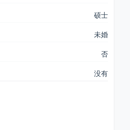
硕士
未婚
否
没有