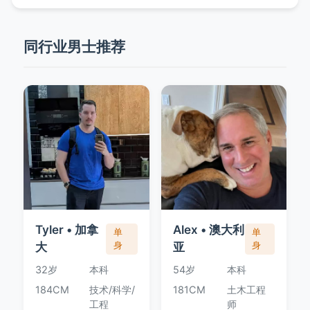
同行业男士推荐
Tyler • 加拿
Alex • 澳大利
单
单
大
身
亚
身
32岁
本科
54岁
本科
184CM
技术/科学/
181CM
土木工程
工程
师