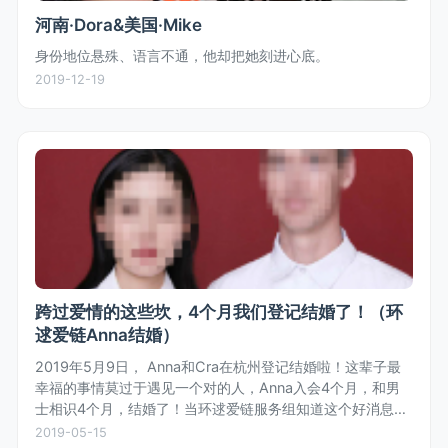
河南·Dora&美国·Mike
身份地位悬殊、语言不通，他却把她刻进心底。
2019-12-19
跨过爱情的这些坎，4个月我们登记结婚了！（环
逑爱链Anna结婚）
2019年5月9日， Anna和Cra在杭州登记结婚啦！这辈子最
幸福的事情莫过于遇见一个对的人，Anna入会4个月，和男
士相识4个月，结婚了！当环逑爱链服务组知道这个好消息
时，齐体为女士欢呼，也为女士收获真爱和幸福感到开心。
2019-05-15