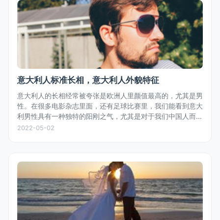
意大利人标准长相，意大利人外貌特征
意大利人的长相经常被夸张是欧洲人里颜值最高的，尤其是男
性。在很多电影杂志里面，还有足球比赛里，我们能看到意大
利男性具有一种独特的阳刚之气，尤其是对于我们中国人而
言，五官轮廓鲜明，体型匀称，白种人的白皙皮肤，偏深色的
2022-05-02
头发，是众多女性偏好的长相...