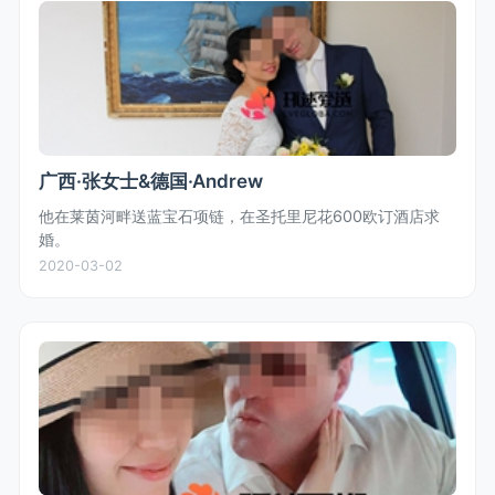
广西·张女士&德国·Andrew
他在莱茵河畔送蓝宝石项链，在圣托里尼花600欧订酒店求
婚。
2020-03-02