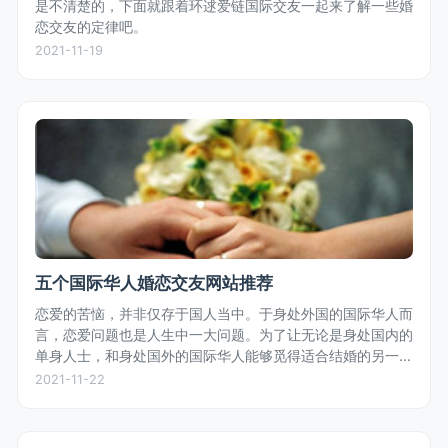
是不清楚的，下面就跟着环逑爱链国际交友一起来了解一些婚
恋交友的定律吧。
2021-11-19
五个国际华人婚恋交友网站推荐
恋爱的苦恼，并非仅存于国人当中。于身处外国的国际华人而
言，恋爱问题也是人生中一大问题。为了让无论是身处国内的
单身人士，和身处国外的国际华人能够觅得适合结婚的另一
半，小编为大家推荐一些适合结缘的国际华人婚恋交友网站。
2021-11-22