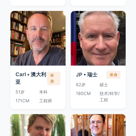
Carl • 澳大利
JP • 瑞士
单身
单
亚
身
62岁
硕士
51岁
本科
180CM
技术/科学/
工程
171CM
工程师