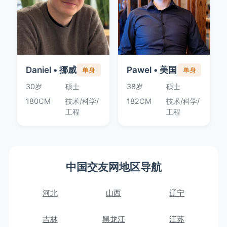
Daniel • 挪威
Pawel • 美国
单身
单身
30岁
硕士
38岁
硕士
180CM
技术/科学/
182CM
技术/科学/
工程
工程
中国交友网地区导航
河北
山西
辽宁
吉林
黑龙江
江苏