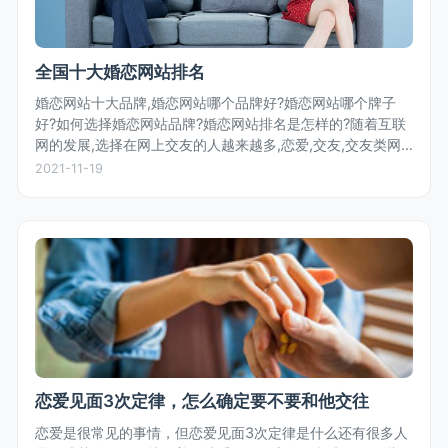
全国十大婚恋网站排名
婚恋网站十大品牌,婚恋网站哪个品牌好?婚恋网站哪个牌子
好?如何选择婚恋网站品牌?婚恋网站排名是怎样的?随着互联
网的发展,选择在网上交友的人越来越多,恋爱,交友,交友类网
站层出不穷,那么,究竟哪家婚恋网站更好,更让人放心?婚恋网
2021-11-19
站排名如何?对...
恋爱见面3次定律，怎么确定要不要和他交往
恋爱是很常见的事情，但恋爱见面3次定律是什么还有很多人