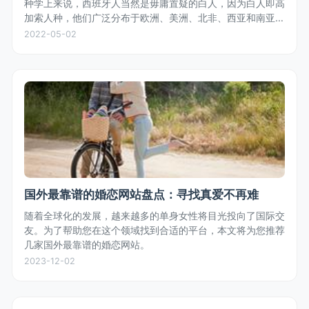
种学上来说，西班牙人当然是毋庸置疑的白人，因为白人即高
加索人种，他们广泛分布于欧洲、美洲、北非、西亚和南亚，
符合高加索人种特征的都是白人，不是只有金发碧眼的才叫白
2022-05-02
人。
国外最靠谱的婚恋网站盘点：寻找真爱不再难
随着全球化的发展，越来越多的单身女性将目光投向了国际交
友。为了帮助您在这个领域找到合适的平台，本文将为您推荐
几家国外最靠谱的婚恋网站。
2023-12-02