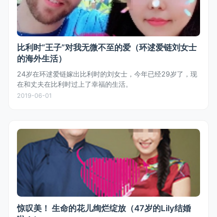
比利时“王子”对我无微不至的爱（环逑爱链刘女士
的海外生活）
24岁在环逑爱链嫁出比利时的刘女士，今年已经29岁了，现
在和丈夫在比利时过上了幸福的生活。
2019-06-01
惊叹美！ 生命的花儿绚烂绽放（47岁的Lily结婚