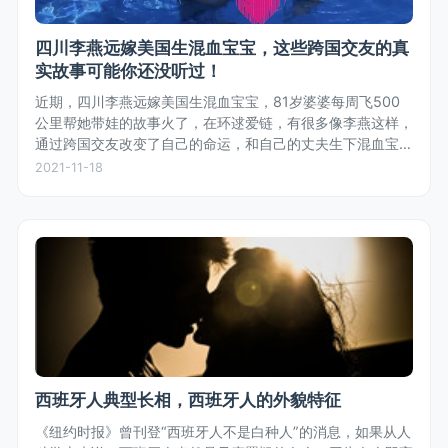
四川李燕远嫁美国生混血宝宝，这些跨国交友的真
实故事可能你还没听过！
近期，四川李燕远嫁美国生混血宝宝，81岁婆婆每周飞500
公里帮她带娃的故事火了，在环逑爱链，有很多像李燕这样，
通过跨国交友改变了自己的命运，和自己的丈夫生下混血宝宝
的真实故事。
2021-11-18
西班牙人典型长相，西班牙人的外貌特征
《纽约时报》曾刊登“西班牙人不是白种人”的消息，如果从人