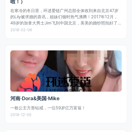
啦！）
在寒冷的冬日里，环逑爱链广州总部全体收到来自北京47岁
的Lily被求婚的喜讯，姐妹们顿时热气沸腾！2017年12月，
49岁的加拿大男士Jim飞到中国北京，美美的婚纱照拍好了，
浓浓的中国风情是Jim特别喜欢的！Jim与Lily二人在亲戚朋友
2018-02-06
的...
河南·Dora&美国·Mike
一枚公主方形钻戒，一位59岁亿万富翁！
2019-12-05