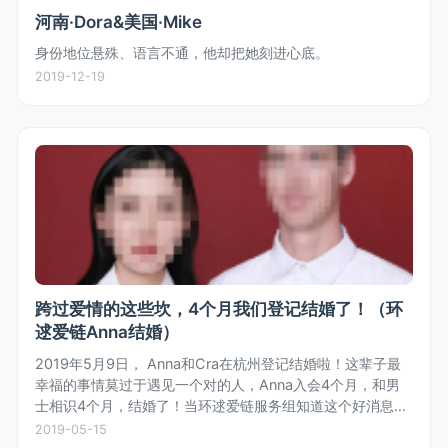
河南·Dora&美国·Mike
身份地位悬殊、语言不通，他却把她刻进心底。
2019-12-19
跨过爱情的这些坎，4个月我们登记结婚了！（环
逑爱链Anna结婚）
2019年5月9日， Anna和Cra在杭州登记结婚啦！这辈子最
幸福的事情莫过于遇见一个对的人，Anna入会4个月，和男
士相识4个月，结婚了！当环逑爱链服务组知道这个好消息
时，齐体为女士欢呼，也为女士收获真爱和幸福感到开心。
2019-05-15