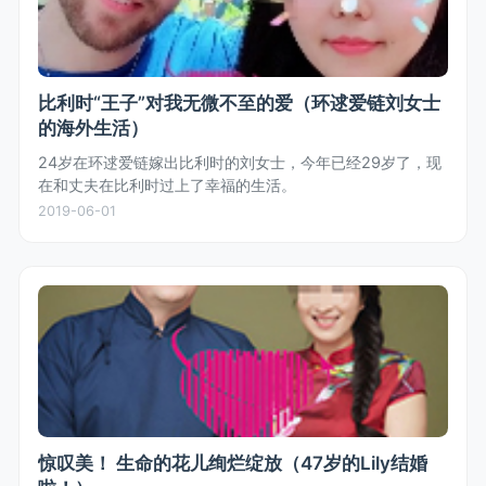
比利时“王子”对我无微不至的爱（环逑爱链刘女士
的海外生活）
24岁在环逑爱链嫁出比利时的刘女士，今年已经29岁了，现
在和丈夫在比利时过上了幸福的生活。
2019-06-01
惊叹美！ 生命的花儿绚烂绽放（47岁的Lily结婚