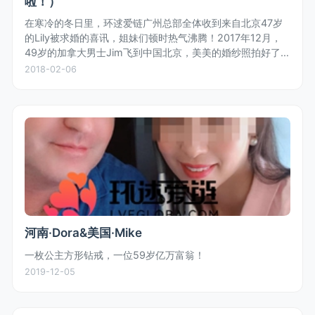
啦！）
在寒冷的冬日里，环逑爱链广州总部全体收到来自北京47岁
的Lily被求婚的喜讯，姐妹们顿时热气沸腾！2017年12月，
49岁的加拿大男士Jim飞到中国北京，美美的婚纱照拍好了，
浓浓的中国风情是Jim特别喜欢的！Jim与Lily二人在亲戚朋友
2018-02-06
的...
河南·Dora&美国·Mike
一枚公主方形钻戒，一位59岁亿万富翁！
2019-12-05