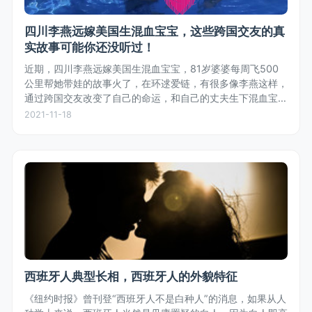
四川李燕远嫁美国生混血宝宝，这些跨国交友的真
实故事可能你还没听过！
近期，四川李燕远嫁美国生混血宝宝，81岁婆婆每周飞500
公里帮她带娃的故事火了，在环逑爱链，有很多像李燕这样，
通过跨国交友改变了自己的命运，和自己的丈夫生下混血宝宝
的真实故事。
2021-11-18
西班牙人典型长相，西班牙人的外貌特征
《纽约时报》曾刊登“西班牙人不是白种人”的消息，如果从人