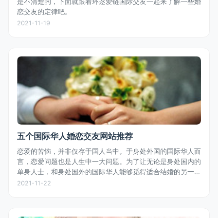
是不清楚的，下面就跟着环逑爱链国际交友一起来了解一些婚
恋交友的定律吧。
2021-11-19
五个国际华人婚恋交友网站推荐
恋爱的苦恼，并非仅存于国人当中。于身处外国的国际华人而
言，恋爱问题也是人生中一大问题。为了让无论是身处国内的
单身人士，和身处国外的国际华人能够觅得适合结婚的另一
半，小编为大家推荐一些适合结缘的国际华人婚恋交友网站。
2021-11-22