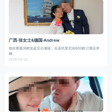
广西·张女士&德国·Andrew
他在莱茵河畔送蓝宝石项链，在圣托里尼花600欧订酒店求
婚。
2020-03-02