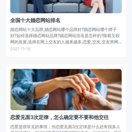
全国十大婚恋网站排名
婚恋网站十大品牌,婚恋网站哪个品牌好?婚恋网站哪个牌子
好?如何选择婚恋网站品牌?婚恋网站排名是怎样的?随着互联
网的发展,选择在网上交友的人越来越多,恋爱,交友,交友类网
站层出不穷,那么,究竟哪家婚恋网站更好,更让人放心?婚恋网
2021-11-19
站排名如何?对...
恋爱见面3次定律，怎么确定要不要和他交往
恋爱是很常见的事情，但恋爱见面3次定律是什么还有很多人