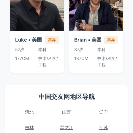
Luke • 美国
Brian • 美国
离异
离异
57岁
本科
37岁
本科
177CM
技术/科学/
187CM
技术/科学/
工程
工程
中国交友网地区导航
河北
山西
辽宁
吉林
黑龙江
江苏