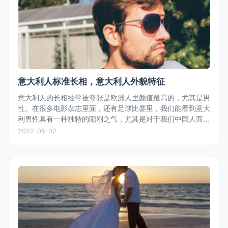
意大利人标准长相，意大利人外貌特征
意大利人的长相经常被夸张是欧洲人里颜值最高的，尤其是男
性。在很多电影杂志里面，还有足球比赛里，我们能看到意大
利男性具有一种独特的阳刚之气，尤其是对于我们中国人而
言，五官轮廓鲜明，体型匀称，白种人的白皙皮肤，偏深色的
2022-05-02
头发，是众多女性偏好的长相...