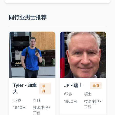
同行业男士推荐
Tyler • 加拿
JP • 瑞士
单身
单
大
身
62岁
硕士
32岁
本科
180CM
技术/科学/
工程
184CM
技术/科学/
工程