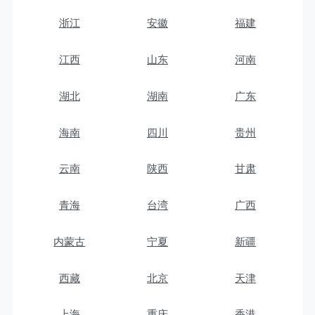
浙江
安徽
福建
江西
山东
河南
湖北
湖南
广东
海南
四川
贵州
云南
陕西
甘肃
青海
台湾
广西
内蒙古
宁夏
新疆
西藏
北京
天津
上海
重庆
香港