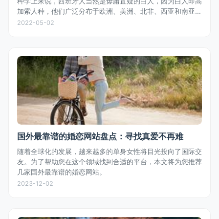
种学上来说，西班牙人当然是毋庸置疑的白人，因为白人即高
加索人种，他们广泛分布于欧洲、美洲、北非、西亚和南亚，
符合高加索人种特征的都是白人，不是只有金发碧眼的才叫白
2022-05-02
人。
国外最靠谱的婚恋网站盘点：寻找真爱不再难
随着全球化的发展，越来越多的单身女性将目光投向了国际交
友。为了帮助您在这个领域找到合适的平台，本文将为您推荐
几家国外最靠谱的婚恋网站。
2023-12-02