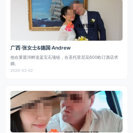
广西·张女士&德国·Andrew
他在莱茵河畔送蓝宝石项链，在圣托里尼花600欧订酒店求
婚。
2020-03-02