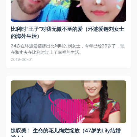
比利时“王子”对我无微不至的爱（环逑爱链刘女士
的海外生活）
24岁在环逑爱链嫁出比利时的刘女士，今年已经29岁了，现
在和丈夫在比利时过上了幸福的生活。
2019-06-01
惊叹美！ 生命的花儿绚烂绽放（47岁的Lily结婚