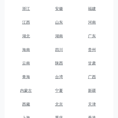
浙江
安徽
福建
江西
山东
河南
湖北
湖南
广东
海南
四川
贵州
云南
陕西
甘肃
青海
台湾
广西
内蒙古
宁夏
新疆
西藏
北京
天津
上海
重庆
香港