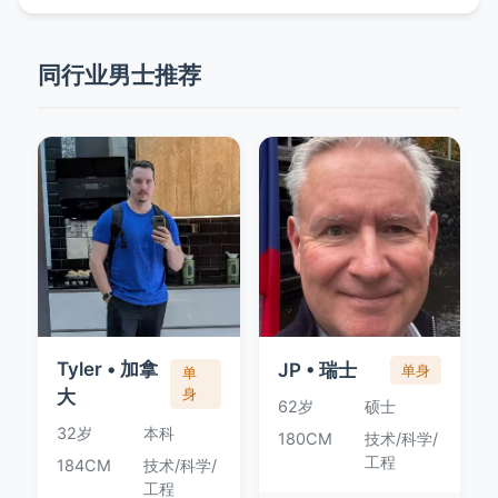
同行业男士推荐
Tyler • 加拿
JP • 瑞士
单身
单
大
身
62岁
硕士
32岁
本科
180CM
技术/科学/
工程
184CM
技术/科学/
工程