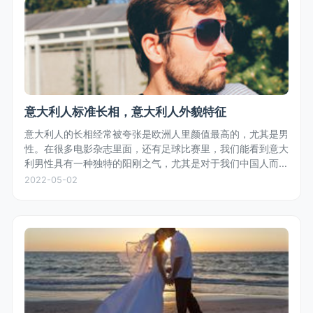
意大利人标准长相，意大利人外貌特征
意大利人的长相经常被夸张是欧洲人里颜值最高的，尤其是男
性。在很多电影杂志里面，还有足球比赛里，我们能看到意大
利男性具有一种独特的阳刚之气，尤其是对于我们中国人而
言，五官轮廓鲜明，体型匀称，白种人的白皙皮肤，偏深色的
2022-05-02
头发，是众多女性偏好的长相...