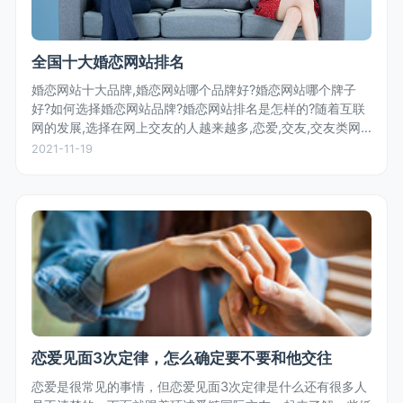
全国十大婚恋网站排名
婚恋网站十大品牌,婚恋网站哪个品牌好?婚恋网站哪个牌子
好?如何选择婚恋网站品牌?婚恋网站排名是怎样的?随着互联
网的发展,选择在网上交友的人越来越多,恋爱,交友,交友类网
站层出不穷,那么,究竟哪家婚恋网站更好,更让人放心?婚恋网
2021-11-19
站排名如何?对...
恋爱见面3次定律，怎么确定要不要和他交往
恋爱是很常见的事情，但恋爱见面3次定律是什么还有很多人