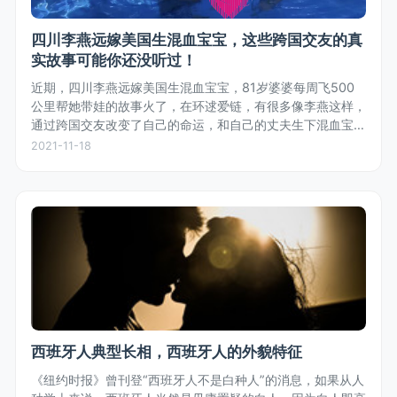
四川李燕远嫁美国生混血宝宝，这些跨国交友的真
实故事可能你还没听过！
近期，四川李燕远嫁美国生混血宝宝，81岁婆婆每周飞500
公里帮她带娃的故事火了，在环逑爱链，有很多像李燕这样，
通过跨国交友改变了自己的命运，和自己的丈夫生下混血宝宝
的真实故事。
2021-11-18
西班牙人典型长相，西班牙人的外貌特征
《纽约时报》曾刊登“西班牙人不是白种人”的消息，如果从人