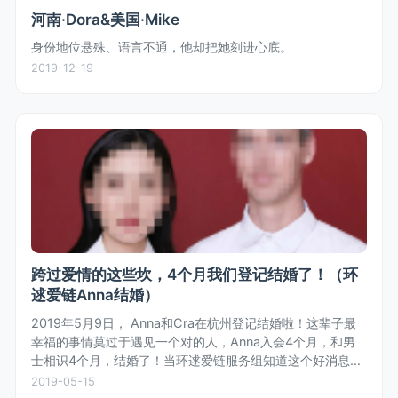
河南·Dora&美国·Mike
身份地位悬殊、语言不通，他却把她刻进心底。
2019-12-19
跨过爱情的这些坎，4个月我们登记结婚了！（环
逑爱链Anna结婚）
2019年5月9日， Anna和Cra在杭州登记结婚啦！这辈子最
幸福的事情莫过于遇见一个对的人，Anna入会4个月，和男
士相识4个月，结婚了！当环逑爱链服务组知道这个好消息
时，齐体为女士欢呼，也为女士收获真爱和幸福感到开心。
2019-05-15