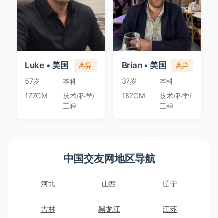
Luke • 美国
Brian • 美国
离异
离异
57岁
本科
37岁
本科
177CM
技术/科学/
187CM
技术/科学/
工程
工程
中国交友网地区导航
河北
山西
辽宁
吉林
黑龙江
江苏