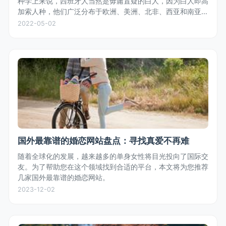
种学上来说，西班牙人当然是毋庸置疑的白人，因为白人即高
加索人种，他们广泛分布于欧洲、美洲、北非、西亚和南亚，
符合高加索人种特征的都是白人，不是只有金发碧眼的才叫白
2022-05-02
人。
国外最靠谱的婚恋网站盘点：寻找真爱不再难
随着全球化的发展，越来越多的单身女性将目光投向了国际交
友。为了帮助您在这个领域找到合适的平台，本文将为您推荐
几家国外最靠谱的婚恋网站。
2023-12-02