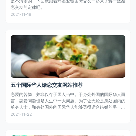
是不清楚的，下面就跟着环逑爱链国际交友一起来了解一些婚
恋交友的定律吧。
2021-11-19
五个国际华人婚恋交友网站推荐
恋爱的苦恼，并非仅存于国人当中。于身处外国的国际华人而
言，恋爱问题也是人生中一大问题。为了让无论是身处国内的
单身人士，和身处国外的国际华人能够觅得适合结婚的另一
半，小编为大家推荐一些适合结缘的国际华人婚恋交友网站。
2021-11-22