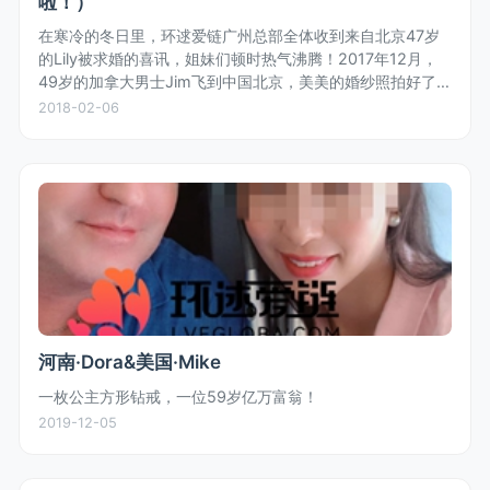
啦！）
在寒冷的冬日里，环逑爱链广州总部全体收到来自北京47岁
的Lily被求婚的喜讯，姐妹们顿时热气沸腾！2017年12月，
49岁的加拿大男士Jim飞到中国北京，美美的婚纱照拍好了，
浓浓的中国风情是Jim特别喜欢的！Jim与Lily二人在亲戚朋友
2018-02-06
的...
河南·Dora&美国·Mike
一枚公主方形钻戒，一位59岁亿万富翁！
2019-12-05