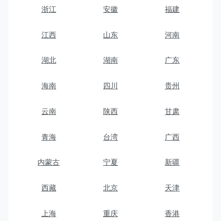
浙江
安徽
福建
江西
山东
河南
湖北
湖南
广东
海南
四川
贵州
云南
陕西
甘肃
青海
台湾
广西
内蒙古
宁夏
新疆
西藏
北京
天津
上海
重庆
香港