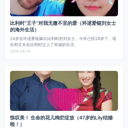
比利时“王子”对我无微不至的爱（环逑爱链刘女士
的海外生活）
24岁在环逑爱链嫁出比利时的刘女士，今年已经29岁了，现
在和丈夫在比利时过上了幸福的生活。
2019-06-01
惊叹美！ 生命的花儿绚烂绽放（47岁的Lily结婚
啦！）