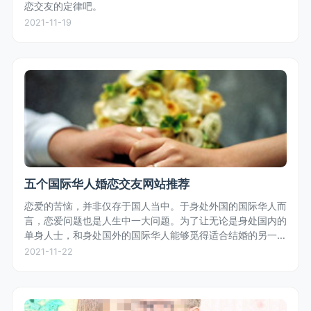
恋交友的定律吧。
2021-11-19
五个国际华人婚恋交友网站推荐
恋爱的苦恼，并非仅存于国人当中。于身处外国的国际华人而
言，恋爱问题也是人生中一大问题。为了让无论是身处国内的
单身人士，和身处国外的国际华人能够觅得适合结婚的另一
半，小编为大家推荐一些适合结缘的国际华人婚恋交友网站。
2021-11-22