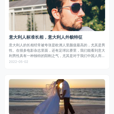
意大利人标准长相，意大利人外貌特征
意大利人的长相经常被夸张是欧洲人里颜值最高的，尤其是男
性。在很多电影杂志里面，还有足球比赛里，我们能看到意大
利男性具有一种独特的阳刚之气，尤其是对于我们中国人而
言，五官轮廓鲜明，体型匀称，白种人的白皙皮肤，偏深色的
2022-05-02
头发，是众多女性偏好的长相...