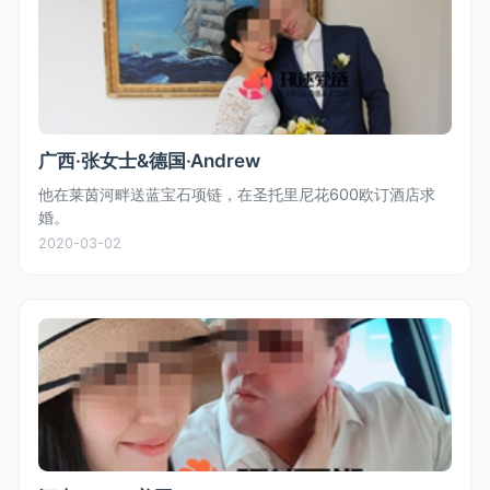
广西·张女士&德国·Andrew
他在莱茵河畔送蓝宝石项链，在圣托里尼花600欧订酒店求
婚。
2020-03-02