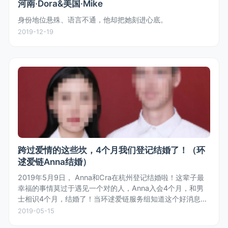
河南·Dora&美国·Mike
身份地位悬殊、语言不通，他却把她刻进心底。
2019-12-19
跨过爱情的这些坎，4个月我们登记结婚了！（环
逑爱链Anna结婚）
2019年5月9日， Anna和Cra在杭州登记结婚啦！这辈子最
幸福的事情莫过于遇见一个对的人，Anna入会4个月，和男
士相识4个月，结婚了！当环逑爱链服务组知道这个好消息
时，齐体为女士欢呼，也为女士收获真爱和幸福感到开心。
2019-05-15