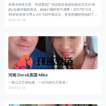
在寒冷的冬日里，环逑爱链广州总部全体收到来自北京47岁
的Lily被求婚的喜讯，姐妹们顿时热气沸腾！2017年12月，
49岁的加拿大男士Jim飞到中国北京，美美的婚纱照拍好了，
浓浓的中国风情是Jim特别喜欢的！Jim与Lily二人在亲戚朋友
2018-02-06
的...
河南·Dora&美国·Mike
一枚公主方形钻戒，一位59岁亿万富翁！
2019-12-05