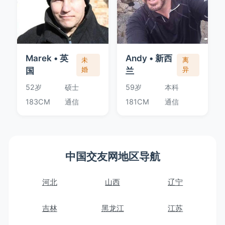
Marek • 英
Andy • 新西
未
离
国
婚
兰
异
52岁
硕士
59岁
本科
183CM
通信
181CM
通信
中国交友网地区导航
河北
山西
辽宁
吉林
黑龙江
江苏