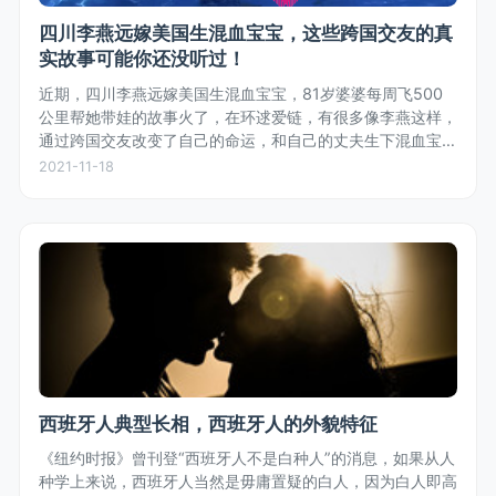
四川李燕远嫁美国生混血宝宝，这些跨国交友的真
实故事可能你还没听过！
近期，四川李燕远嫁美国生混血宝宝，81岁婆婆每周飞500
公里帮她带娃的故事火了，在环逑爱链，有很多像李燕这样，
通过跨国交友改变了自己的命运，和自己的丈夫生下混血宝宝
的真实故事。
2021-11-18
西班牙人典型长相，西班牙人的外貌特征
《纽约时报》曾刊登“西班牙人不是白种人”的消息，如果从人
种学上来说，西班牙人当然是毋庸置疑的白人，因为白人即高