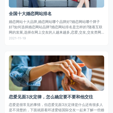
全国十大婚恋网站排名
婚恋网站十大品牌,婚恋网站哪个品牌好?婚恋网站哪个牌子
好?如何选择婚恋网站品牌?婚恋网站排名是怎样的?随着互联
网的发展,选择在网上交友的人越来越多,恋爱,交友,交友类网
站层出不穷,那么,究竟哪家婚恋网站更好,更让人放心?婚恋网
2021-11-19
站排名如何?对...
恋爱见面3次定律，怎么确定要不要和他交往
恋爱是很常见的事情，但恋爱见面3次定律是什么还有很多人
是不清楚的，下面就跟着环逑爱链国际交友一起来了解一些婚