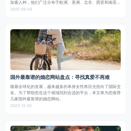
加索人种，他们广泛分布于欧洲、美洲、北非、西亚和南亚，
符合高加索人种特征的都是白人，不是只有金发碧眼的才叫白
2022-05-02
人。
国外最靠谱的婚恋网站盘点：寻找真爱不再难
随着全球化的发展，越来越多的单身女性将目光投向了国际交
友。为了帮助您在这个领域找到合适的平台，本文将为您推荐
几家国外最靠谱的婚恋网站。
2023-12-02