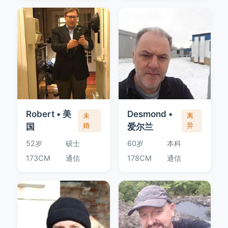
Robert • 美
Desmond •
未
离
国
婚
爱尔兰
异
52岁
硕士
60岁
本科
173CM
通信
178CM
通信