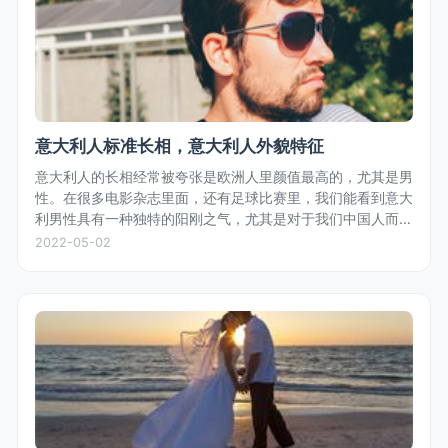
意大利人标准长相，意大利人外貌特征
意大利人的长相经常被夸张是欧洲人里颜值最高的，尤其是男
性。在很多电影杂志里面，还有足球比赛里，我们能看到意大
利男性具有一种独特的阳刚之气，尤其是对于我们中国人而
言，五官轮廓鲜明，体型匀称，白种人的白皙皮肤，偏深色的
2022-05-02
头发，是众多女性偏好的长相...