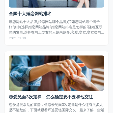
全国十大婚恋网站排名
婚恋网站十大品牌,婚恋网站哪个品牌好?婚恋网站哪个牌子
好?如何选择婚恋网站品牌?婚恋网站排名是怎样的?随着互联
网的发展,选择在网上交友的人越来越多,恋爱,交友,交友类网
站层出不穷,那么,究竟哪家婚恋网站更好,更让人放心?婚恋网
2021-11-19
站排名如何?对...
恋爱见面3次定律，怎么确定要不要和他交往
恋爱是很常见的事情，但恋爱见面3次定律是什么还有很多人
是不清楚的，下面就跟着环逑爱链国际交友一起来了解一些婚