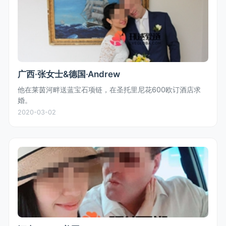
广西·张女士&德国·Andrew
他在莱茵河畔送蓝宝石项链，在圣托里尼花600欧订酒店求
婚。
2020-03-02