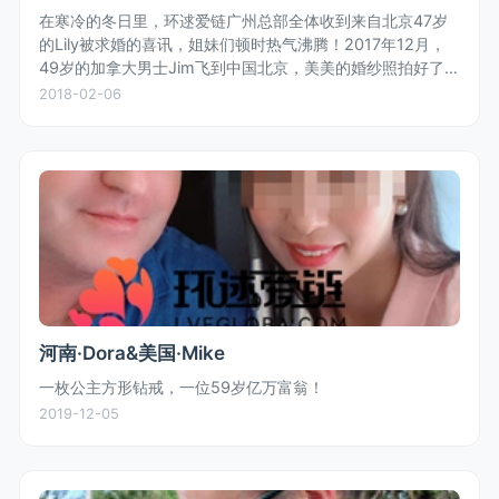
在寒冷的冬日里，环逑爱链广州总部全体收到来自北京47岁
的Lily被求婚的喜讯，姐妹们顿时热气沸腾！2017年12月，
49岁的加拿大男士Jim飞到中国北京，美美的婚纱照拍好了，
浓浓的中国风情是Jim特别喜欢的！Jim与Lily二人在亲戚朋友
2018-02-06
的...
河南·Dora&美国·Mike
一枚公主方形钻戒，一位59岁亿万富翁！
2019-12-05