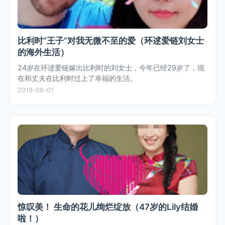
比利时“王子”对我无微不至的爱（环逑爱链刘女士
的海外生活）
24岁在环逑爱链嫁出比利时的刘女士，今年已经29岁了，现
在和丈夫在比利时过上了幸福的生活。
2019-06-01
惊叹美！ 生命的花儿绚烂绽放（47岁的Lily结婚
啦！）