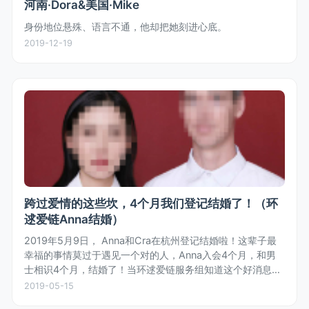
河南·Dora&美国·Mike
身份地位悬殊、语言不通，他却把她刻进心底。
2019-12-19
跨过爱情的这些坎，4个月我们登记结婚了！（环
逑爱链Anna结婚）
2019年5月9日， Anna和Cra在杭州登记结婚啦！这辈子最
幸福的事情莫过于遇见一个对的人，Anna入会4个月，和男
士相识4个月，结婚了！当环逑爱链服务组知道这个好消息
时，齐体为女士欢呼，也为女士收获真爱和幸福感到开心。
2019-05-15