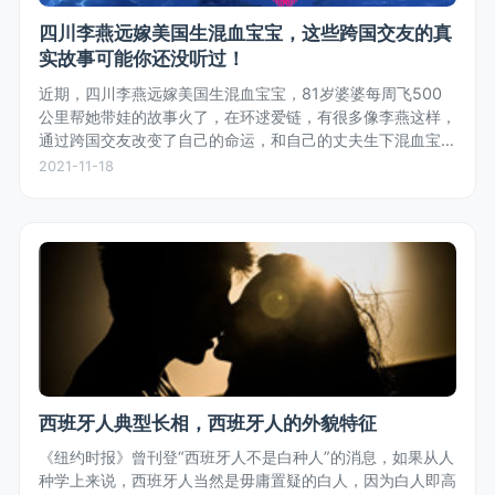
四川李燕远嫁美国生混血宝宝，这些跨国交友的真
实故事可能你还没听过！
近期，四川李燕远嫁美国生混血宝宝，81岁婆婆每周飞500
公里帮她带娃的故事火了，在环逑爱链，有很多像李燕这样，
通过跨国交友改变了自己的命运，和自己的丈夫生下混血宝宝
的真实故事。
2021-11-18
西班牙人典型长相，西班牙人的外貌特征
《纽约时报》曾刊登“西班牙人不是白种人”的消息，如果从人
种学上来说，西班牙人当然是毋庸置疑的白人，因为白人即高