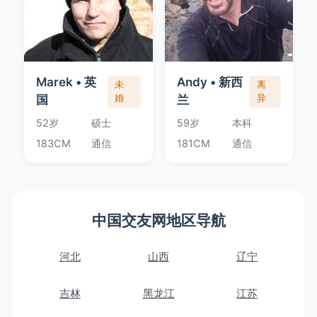
Marek • 英
Andy • 新西
未
离
国
婚
兰
异
52岁
硕士
59岁
本科
183CM
通信
181CM
通信
中国交友网地区导航
河北
山西
辽宁
吉林
黑龙江
江苏