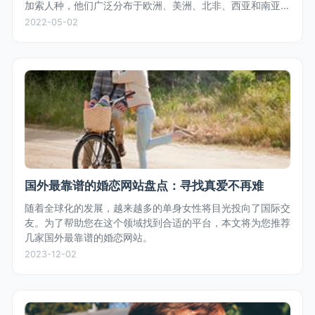
加索人种，他们广泛分布于欧洲、美洲、北非、西亚和南亚，
符合高加索人种特征的都是白人，不是只有金发碧眼的才叫白
2022-05-02
人。
国外最靠谱的婚恋网站盘点：寻找真爱不再难
随着全球化的发展，越来越多的单身女性将目光投向了国际交
友。为了帮助您在这个领域找到合适的平台，本文将为您推荐
几家国外最靠谱的婚恋网站。
2023-12-02