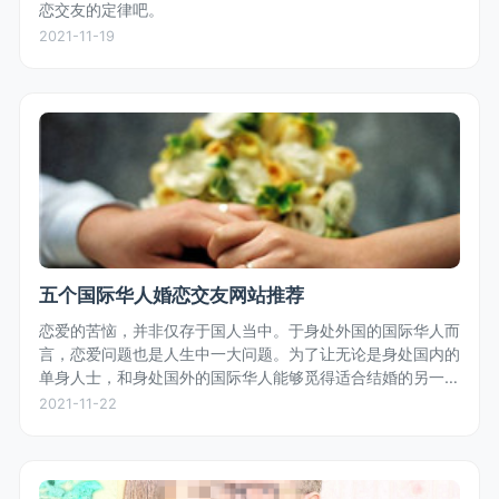
恋交友的定律吧。
2021-11-19
五个国际华人婚恋交友网站推荐
恋爱的苦恼，并非仅存于国人当中。于身处外国的国际华人而
言，恋爱问题也是人生中一大问题。为了让无论是身处国内的
单身人士，和身处国外的国际华人能够觅得适合结婚的另一
半，小编为大家推荐一些适合结缘的国际华人婚恋交友网站。
2021-11-22