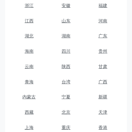
浙江
安徽
福建
江西
山东
河南
湖北
湖南
广东
海南
四川
贵州
云南
陕西
甘肃
青海
台湾
广西
内蒙古
宁夏
新疆
西藏
北京
天津
上海
重庆
香港