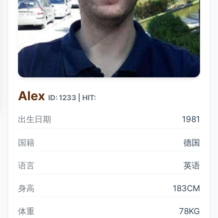
Alex
ID: 1233 | HIT:
出生日期
1981
国籍
德国
语言
英语
身高
183CM
体重
78KG