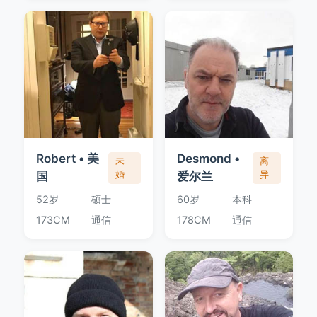
Robert • 美
Desmond •
未
离
国
婚
爱尔兰
异
52岁
硕士
60岁
本科
173CM
通信
178CM
通信