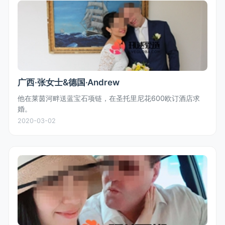
广西·张女士&德国·Andrew
他在莱茵河畔送蓝宝石项链，在圣托里尼花600欧订酒店求
婚。
2020-03-02