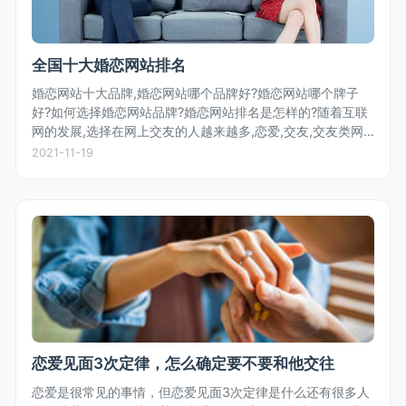
全国十大婚恋网站排名
婚恋网站十大品牌,婚恋网站哪个品牌好?婚恋网站哪个牌子
好?如何选择婚恋网站品牌?婚恋网站排名是怎样的?随着互联
网的发展,选择在网上交友的人越来越多,恋爱,交友,交友类网
站层出不穷,那么,究竟哪家婚恋网站更好,更让人放心?婚恋网
2021-11-19
站排名如何?对...
恋爱见面3次定律，怎么确定要不要和他交往
恋爱是很常见的事情，但恋爱见面3次定律是什么还有很多人