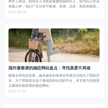
种学上来说，西班牙人当然是毋庸置疑的白人，因为白人即高
加索人种，他们广泛分布于欧洲、美洲、北非、西亚和南亚，
符合高加索人种特征的都是白人，不是只有金发碧眼的才叫白
2022-05-02
人。
国外最靠谱的婚恋网站盘点：寻找真爱不再难
随着全球化的发展，越来越多的单身女性将目光投向了国际交
友。为了帮助您在这个领域找到合适的平台，本文将为您推荐
几家国外最靠谱的婚恋网站。
2023-12-02