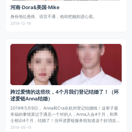
河南·Dora&美国·Mike
身份地位悬殊、语言不通，他却把她刻进心底。
2019-12-19
跨过爱情的这些坎，4个月我们登记结婚了！（环
逑爱链Anna结婚）
2019年5月9日， Anna和Cra在杭州登记结婚啦！这辈子最
幸福的事情莫过于遇见一个对的人，Anna入会4个月，和男
士相识4个月，结婚了！当环逑爱链服务组知道这个好消息
时，齐体为女士欢呼，也为女士收获真爱和幸福感到开心。
2019-05-15