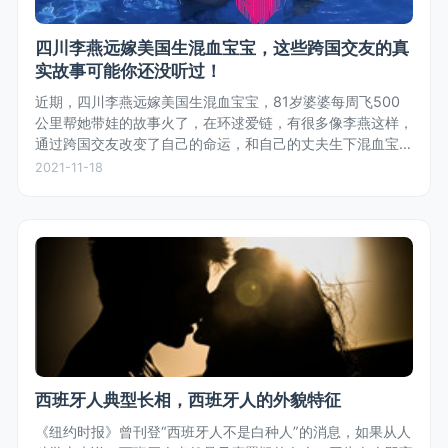
四川李燕远嫁美国生混血宝宝，这些跨国交友的真
实故事可能你还没听过！
近期，四川李燕远嫁美国生混血宝宝，81岁婆婆每周飞500
公里帮她带娃的故事火了，在环逑爱链，有很多像李燕这样，
通过跨国交友改变了自己的命运，和自己的丈夫生下混血宝宝
的真实故事。
2021-11-18
西班牙人典型长相，西班牙人的外貌特征
《纽约时报》曾刊登“西班牙人不是白种人”的消息，如果从人