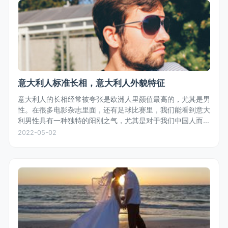
意大利人标准长相，意大利人外貌特征
意大利人的长相经常被夸张是欧洲人里颜值最高的，尤其是男
性。在很多电影杂志里面，还有足球比赛里，我们能看到意大
利男性具有一种独特的阳刚之气，尤其是对于我们中国人而
言，五官轮廓鲜明，体型匀称，白种人的白皙皮肤，偏深色的
2022-05-02
头发，是众多女性偏好的长相...