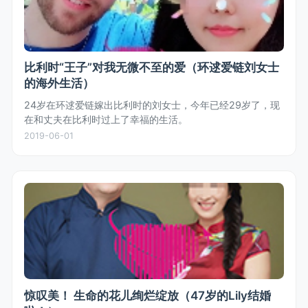
比利时“王子”对我无微不至的爱（环逑爱链刘女士
的海外生活）
24岁在环逑爱链嫁出比利时的刘女士，今年已经29岁了，现
在和丈夫在比利时过上了幸福的生活。
2019-06-01
惊叹美！ 生命的花儿绚烂绽放（47岁的Lily结婚