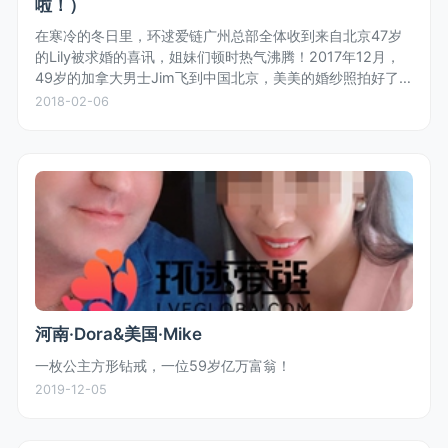
啦！）
在寒冷的冬日里，环逑爱链广州总部全体收到来自北京47岁
的Lily被求婚的喜讯，姐妹们顿时热气沸腾！2017年12月，
49岁的加拿大男士Jim飞到中国北京，美美的婚纱照拍好了，
浓浓的中国风情是Jim特别喜欢的！Jim与Lily二人在亲戚朋友
2018-02-06
的...
河南·Dora&美国·Mike
一枚公主方形钻戒，一位59岁亿万富翁！
2019-12-05