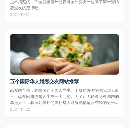
是不清楚的，下面就跟着环逑爱链国际交友一起来了解一些婚
恋交友的定律吧。
2021-11-19
五个国际华人婚恋交友网站推荐
恋爱的苦恼，并非仅存于国人当中。于身处外国的国际华人而
言，恋爱问题也是人生中一大问题。为了让无论是身处国内的
单身人士，和身处国外的国际华人能够觅得适合结婚的另一
半，小编为大家推荐一些适合结缘的国际华人婚恋交友网站。
2021-11-22