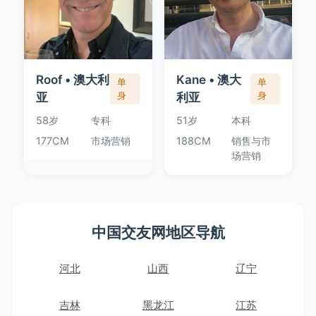
Roof • 澳大利
Kane • 澳大
单
单
亚
身
利亚
身
58岁
专科
51岁
本科
177CM
市场营销
188CM
销售与市
场营销
中国交友网地区导航
河北
山西
辽宁
吉林
黑龙江
江苏