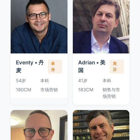
Eventy • 丹
Adrian • 美
单
离
麦
身
国
异
54岁
本科
41岁
本科
180CM
市场营销
183CM
销售与市
场营销