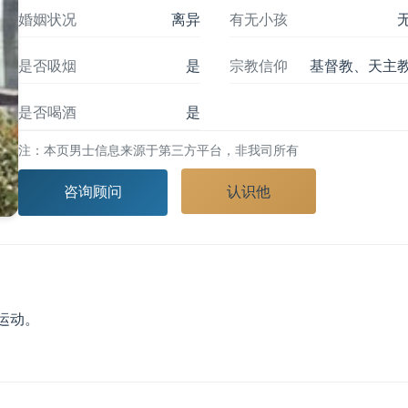
婚姻状况
离异
有无小孩
是否吸烟
是
宗教信仰
基督教、天主
是否喝酒
是
注：本页男士信息来源于第三方平台，非我司所有
认识他
咨询顾问
运动。