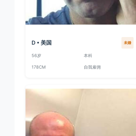
D • 美国
未婚
56岁
本科
178CM
自我雇佣