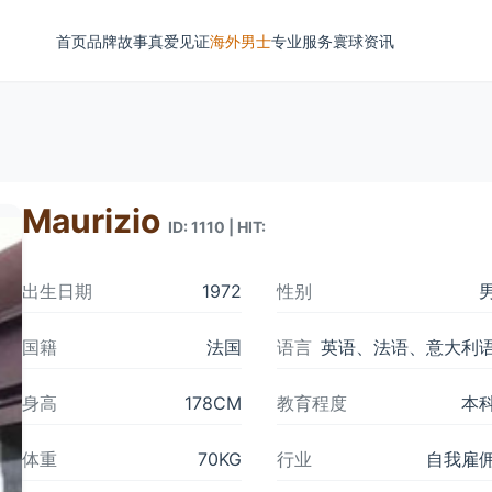
首页
品牌故事
真爱见证
海外男士
专业服务
寰球资讯
Maurizio
ID: 1110 | HIT:
出生日期
1972
性别
国籍
法国
语言
英语、法语、意大利
身高
178CM
教育程度
本
体重
70KG
行业
自我雇