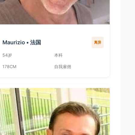
Maurizio • 法国
离异
54岁
本科
178CM
自我雇佣