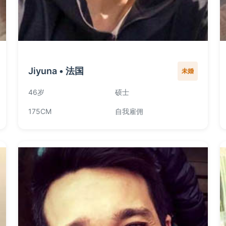
Jiyuna • 法国
未婚
46岁
硕士
175CM
自我雇佣