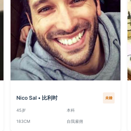
Nico Sal • 比利时
未婚
45岁
本科
183CM
自我雇佣